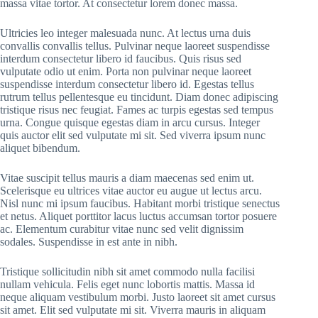
massa vitae tortor. At consectetur lorem donec massa.
Ultricies leo integer malesuada nunc. At lectus urna duis
convallis convallis tellus. Pulvinar neque laoreet suspendisse
interdum consectetur libero id faucibus. Quis risus sed
vulputate odio ut enim. Porta non pulvinar neque laoreet
suspendisse interdum consectetur libero id. Egestas tellus
rutrum tellus pellentesque eu tincidunt. Diam donec adipiscing
tristique risus nec feugiat. Fames ac turpis egestas sed tempus
urna. Congue quisque egestas diam in arcu cursus. Integer
quis auctor elit sed vulputate mi sit. Sed viverra ipsum nunc
aliquet bibendum.
Vitae suscipit tellus mauris a diam maecenas sed enim ut.
Scelerisque eu ultrices vitae auctor eu augue ut lectus arcu.
Nisl nunc mi ipsum faucibus. Habitant morbi tristique senectus
et netus. Aliquet porttitor lacus luctus accumsan tortor posuere
ac. Elementum curabitur vitae nunc sed velit dignissim
sodales. Suspendisse in est ante in nibh.
Tristique sollicitudin nibh sit amet commodo nulla facilisi
nullam vehicula. Felis eget nunc lobortis mattis. Massa id
neque aliquam vestibulum morbi. Justo laoreet sit amet cursus
sit amet. Elit sed vulputate mi sit. Viverra mauris in aliquam