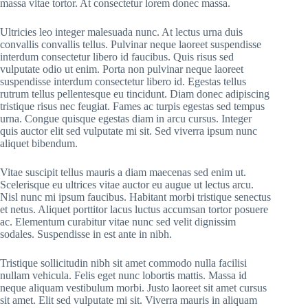
massa vitae tortor. At consectetur lorem donec massa.
Ultricies leo integer malesuada nunc. At lectus urna duis
convallis convallis tellus. Pulvinar neque laoreet suspendisse
interdum consectetur libero id faucibus. Quis risus sed
vulputate odio ut enim. Porta non pulvinar neque laoreet
suspendisse interdum consectetur libero id. Egestas tellus
rutrum tellus pellentesque eu tincidunt. Diam donec adipiscing
tristique risus nec feugiat. Fames ac turpis egestas sed tempus
urna. Congue quisque egestas diam in arcu cursus. Integer
quis auctor elit sed vulputate mi sit. Sed viverra ipsum nunc
aliquet bibendum.
Vitae suscipit tellus mauris a diam maecenas sed enim ut.
Scelerisque eu ultrices vitae auctor eu augue ut lectus arcu.
Nisl nunc mi ipsum faucibus. Habitant morbi tristique senectus
et netus. Aliquet porttitor lacus luctus accumsan tortor posuere
ac. Elementum curabitur vitae nunc sed velit dignissim
sodales. Suspendisse in est ante in nibh.
Tristique sollicitudin nibh sit amet commodo nulla facilisi
nullam vehicula. Felis eget nunc lobortis mattis. Massa id
neque aliquam vestibulum morbi. Justo laoreet sit amet cursus
sit amet. Elit sed vulputate mi sit. Viverra mauris in aliquam