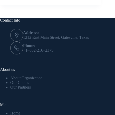
Contact Info
Address:
1212 East Main Street, Gatesville, Texas
Phone:
+1–832-216–2375
About us
About Organization
Our Clients
Our Partners
Menu
Home